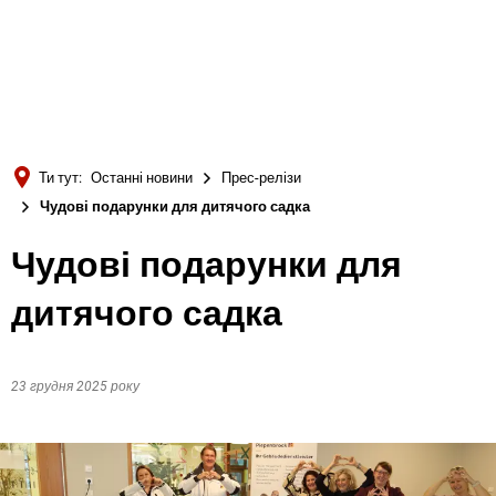
Türkçe
Українська
ПОШУК
Polski
Português
Ти тут:
Останні новини
Прес-релізи
Română
Чудові подарунки для дитячого садка
Български
Чудові подарунки для
Русский
дитячого садка
Deutsch
MENÜ
23 грудня 2025 року