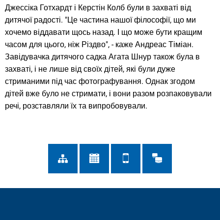
Джессіка Готхардт і Керстін Колб були в захваті від
дитячої радості. "Це частина нашої філософії, що ми
хочемо віддавати щось назад. І що може бути кращим
часом для цього, ніж Різдво", - каже Андреас Тіміан.
Завідувачка дитячого садка Агата Шнур також була в
захваті, і не лише від своїх дітей, які були дуже
стриманими під час фотографування. Однак згодом
дітей вже було не стримати, і вони разом розпаковували
речі, розставляли їх та випробовували.