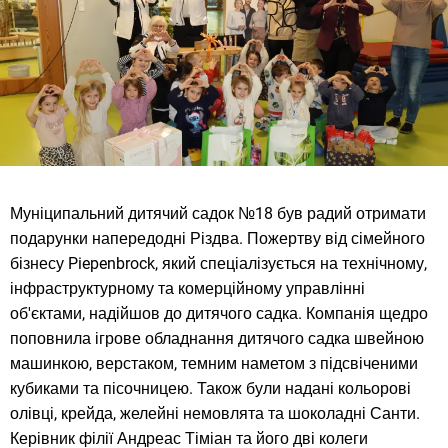
Муніципальний дитячий садок №18 був радий отримати
подарунки напередодні Різдва. Пожертву від сімейного
бізнесу Piepenbrock, який спеціалізується на технічному,
інфраструктурному та комерційному управлінні
об'єктами, надійшов до дитячого садка. Компанія щедро
поповнила ігрове обладнання дитячого садка швейною
машинкою, верстаком, темним наметом з підсвіченими
кубиками та пісочницею. Також були надані кольорові
олівці, крейда, желейні немовлята та шоколадні Санти.
Керівник філії Андреас Тіміан та його дві колеги