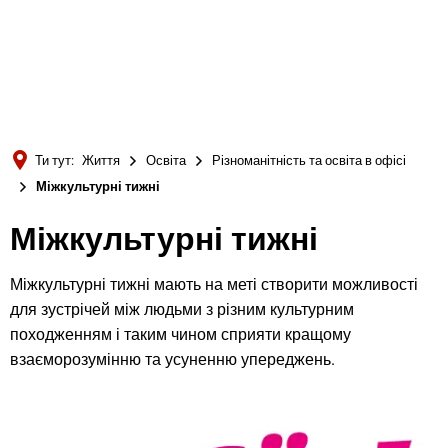
Türkçe
Українська
ПОШУК
Polski
Português
Ти тут:
Життя
Освіта
Різноманітність та освіта в офісі
Română
Міжкультурні тижні
Български
Міжкультурні
Міжкультурні тижні
Русский
тижні
Deutsch
Міжкультурні тижні мають на меті створити можливості
MENÜ
для зустрічей між людьми з різним культурним
походженням і таким чином сприяти кращому
взаєморозумінню та усуненню упереджень.