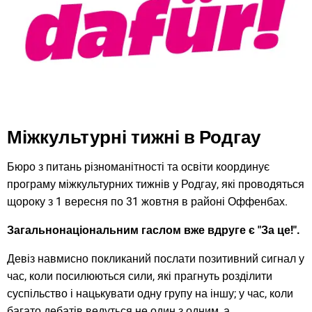
Міжкультурні тижні в Родгау
Бюро з питань різноманітності та освіти координує
програму міжкультурних тижнів у Родгау, які проводяться
щороку з 1 вересня по 31 жовтня в районі Оффенбах.
Загальнонаціональним гаслом вже вдруге є "За це!".
Девіз навмисно покликаний послати позитивний сигнал у
час, коли посилюються сили, які прагнуть розділити
суспільство і нацькувати одну групу на іншу; у час, коли
багато дебатів ведуться не один з одним, а