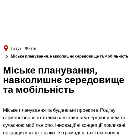
Türkçe
Українська
ПОШУК
Polski
Português
Ти тут:
Життя
Română
Міське планування, навколишнє середовище та мобільність
Български
Міське планування,
Міське
Русский
навколишнє середовище
планування,
Deutsch
та мобільність
MENÜ
навколишнє
середовище
Міське планування та будівельні проекти в Родгау
гармонізовані зі сталим навколишнім середовищем та
та
сучасною мобільністю. Інноваційні концепції покликані
покращити як якість життя громадян, так і екологічні