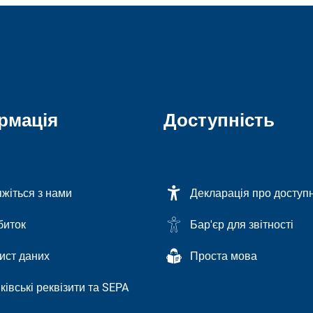
рмація
Доступність
яжіться з нами
Декларація про доступн
биток
Бар'єр для звітності
ист даних
Проста мова
ківські реквізити та SEPA