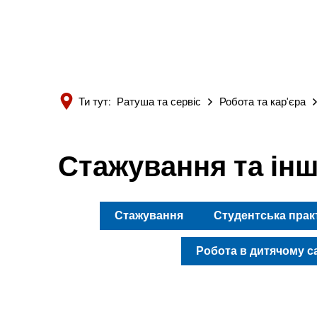
Ти тут:
Ратуша та сервіс
Робота та кар'єра
Стажування та ін
Стажування
Студентська прак
Робота в дитячому с