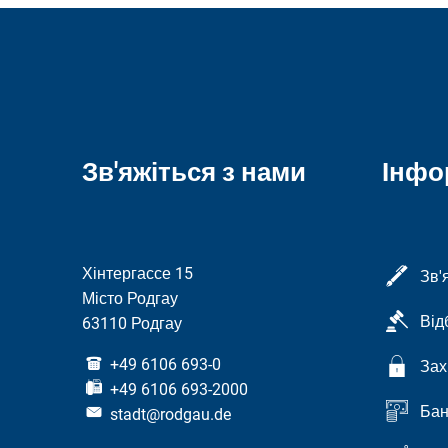
Зв'яжіться з нами
Інфо
Хінтергассе 15
Зв'
Місто Родгау
Від
63110 Родгау
+49 6106 693-0
Зах
+49 6106 693-2000
Бан
stadt@rodgau.de