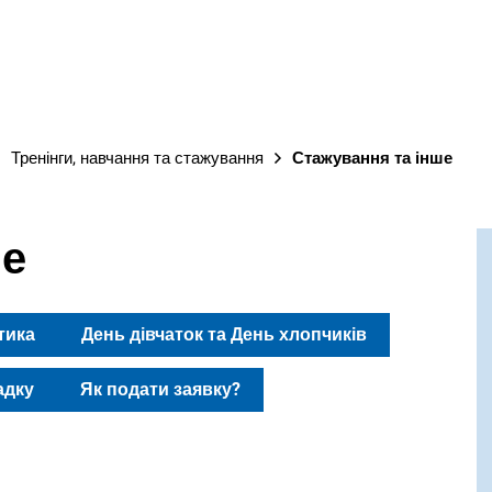
М
Тренінги, навчання та стажування
Стажування та інше
ше
тика
День дівчаток та День хлопчиків
адку
Як подати заявку?