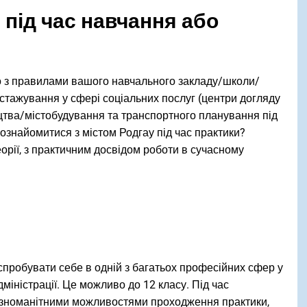
 під час навчання або
но з правилами вашого навчального закладу/школи/
 стажування у сфері соціальних послуг (центри догляду
ництва/містобудування та транспортного планування під
ознайомитися з містом Родгау під час практики?
орії, з практичним досвідом роботи в сучасному
спробувати себе в одній з багатьох професійних сфер у
дміністрації. Це можливо до 12 класу. Під час
різноманітними можливостями проходження практики,