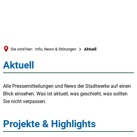
Türkçe
العربية
SUCHE
Українська
Română
Sie sind hier:
Info, News & Störungen
Aktuell
Български
Aktuell
Aktuell
Русский
Português
Alle Pressemitteilungen und News der Stadtwerke auf einen
Deutsch
MENÜ
Blick einsehen. Was ist aktuell, was geschieht, was sollten
Sie nicht verpassen.
Projekte & Highlights