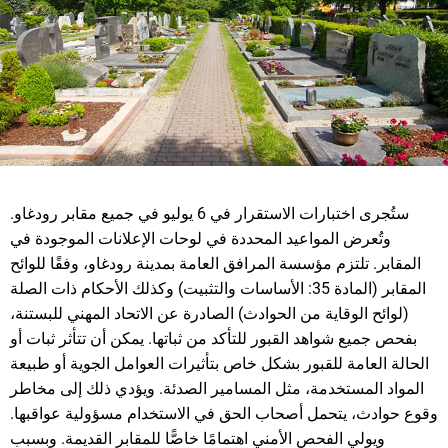
ستُجرى اختبارات الاستقرار في 6 يوليو في جميع مقابر رودغاو.
وتُعرض المواعيد المحددة في لوحات الإعلانات الموجودة في
المقابر. تلتزم مؤسسة المرافق العامة بمدينة رودغاو، وفقًا للوائح
المقابر (المادة 35: الأساسات والتثبيت) وكذلك الأحكام ذات الصلة
(لوائح الوقاية من الحوادث) الصادرة عن الاتحاد المهني للبستنة،
بفحص جميع شواهد القبور للتأكد من ثباتها. يمكن أن تتأثر ثبات أو
الحالة العامة للقبور بشكل خاص بتأثيرات العوامل الجوية أو طبيعة
المواد المستخدمة، مثل المسامير الصدئة. ويؤدي ذلك إلى مخاطر
وقوع حوادث، يتحمل أصحاب الحق في الاستخدام مسؤولية عواقبها.
ويولي الفحص الأمني اهتمامًا خاصًّا للمقابر القديمة. وبسبب