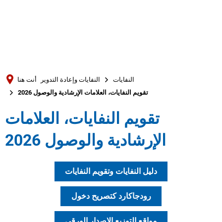
Türkçe
العربية
بحث
Українська
Română
النفايات
النفايات وإعادة التدوير
أنت هنا
Български
تقويم النفايات، العلامات الإرشادية والوصول 2026
Русский
تقويم النفايات، العلامات
Português
الإرشادية والوصول 2026
Deutsch
MENÜ
دليل النفايات وتقويم النفايات
رودجاكارد كتصريح دخول
مواقع التوزيع الإصدار الورقي