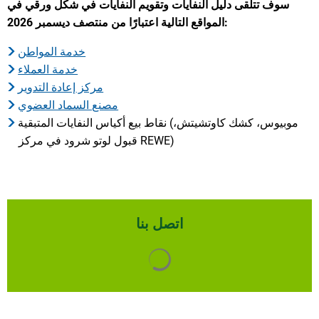
سوف تتلقى دليل النفايات وتقويم النفايات في شكل ورقي في
المواقع التالية اعتبارًا من منتصف ديسمبر 2026:
خدمة المواطن
خدمة العملاء
مركز إعادة التدوير
مصنع السماد العضوي
نقاط بيع أكياس النفايات المتبقية (موبيوس، كشك كاوتشيتش،
قبول لوتو شرود في مركز REWE)
اتصل بنا
يتم تحميل نتائج البحث