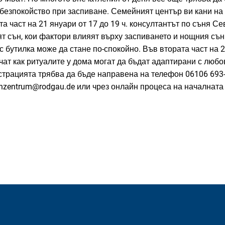
 безпокойство при заспиване. Семейният център ви кани на 
ата част на 21 януари от 17 до 19 ч. консултантът по съня 
ят сън, кои фактори влияят върху заспиването и нощния сън
 бутилка може да стане по-спокойно. Във втората част на 2
учат как ритуалите у дома могат да бъдат адаптирани с люб
истрацията трябва да бъде направена на телефон 06106 693-
enzentrum@rodgau.de или чрез онлайн процеса на началната