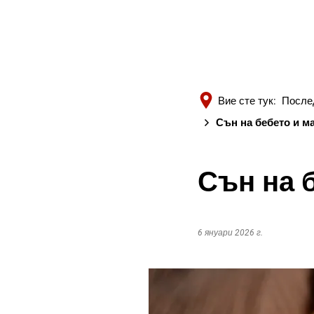
Вие сте тук:
После
Сън на бебето и м
Сън на 
6 януари 2026 г.