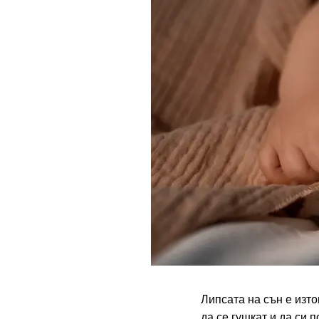
Липсата на сън е изто
да се гушкат и да си 