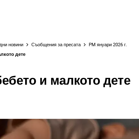
ГРАД
дни новини
Съобщения за пресата
PM януари 2026 г.
алкото дете
бебето и малкото дете