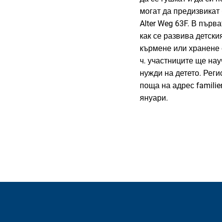
могат да предизвикат
Alter Weg 63F. В първ
как се развива детски
кърмене или хранене с
ч. участниците ще на
нужди на детето. Рег
поща на адрес famili
януари.