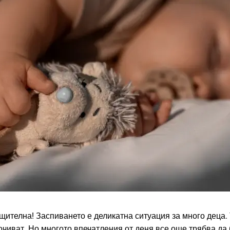
щителна! Заспиването е деликатна ситуация за много деца. 
почиват. Но многото впечатления от деня все още трябва да