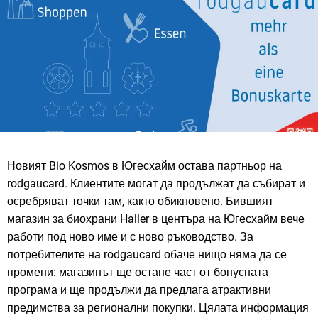
Новият Bio Kosmos в Югесхайм остава партньор на
rodgaucard. Клиентите могат да продължат да събират и
осребряват точки там, както обикновено. Бившият
магазин за биохрани Haller в центъра на Югесхайм вече
работи под ново име и с ново ръководство. За
потребителите на rodgaucard обаче нищо няма да се
промени: магазинът ще остане част от бонусната
програма и ще продължи да предлага атрактивни
предимства за регионални покупки. Цялата информация