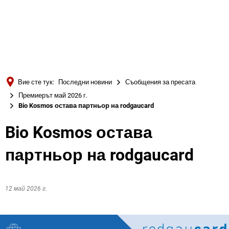
Türkçe
Українська
ТЪРСЕНЕ
Polski
Português
Вие сте тук:
Последни новини
Съобщения за пресата
Română
Премиерът май 2026 г.
Bio Kosmos остава партньор на rodgaucard
Български
Русский
Bio Kosmos остава
Deutsch
MENÜ
партньор на rodgaucard
12 май 2026 г.