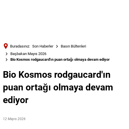
Türkçe
Українська
ARAMA
Polski
Português
Buradasınız:
Son Haberler
Basın Bültenleri
Română
Başbakan Mayıs 2026
Bio Kosmos rodgaucard'ın puan ortağı olmaya devam ediyor
Български
Русский
Bio Kosmos rodgaucard'ın
Deutsch
MENÜ
puan ortağı olmaya devam
ediyor
12 Mayıs 2026