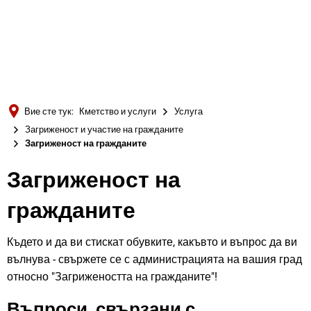
Türkçe
Українська
ТЪРСЕНЕ
Polski
Português
Вие сте тук:
Кметство и услуги
Услуга
Română
Загриженост и участие на гражданите
Загриженост на гражданите
Български
Русский
Загриженост на
Deutsch
MENÜ
гражданите
Където и да ви стискат обувките, какъвто и въпрос да ви
вълнува - свържете се с администрацията на вашия град
относно "Загрижеността на гражданите"!
Въпроси, свързани с