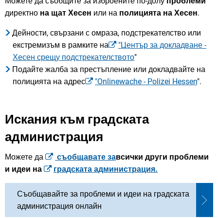
Можете да съобщите за изброените по-долу
проблеми
директно
на щат Хесен
или на
полицията на Хесен
.
Дейности, свързани с омраза, подстрекателство или
екстремизъм в рамките на
"Център за докладване -
Хесен срещу подстрекателството
"
Подайте жалба за престъпление или докладвайте на
полицията на адрес
"Onlinewache - Polizei Hessen
".
Искания към градската
администрация
Можете да
съобщавате за
всички други проблеми
и идеи на
градската администрация.
Съобщавайте за проблеми и идеи на градската
администрация онлайн