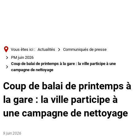
Türkçe
Українська
RECHERCHE
Polski
Português
Vous êtes ici :
Actualités
Communiqués de presse
Română
PM juin 2026
Coup de balai de printemps à la gare : la ville participe à une
Български
campagne de nettoyage
Русский
Coup de balai de printemps à
Deutsch
MENÜ
la gare : la ville participe à
une campagne de nettoyage
9 juin 2026