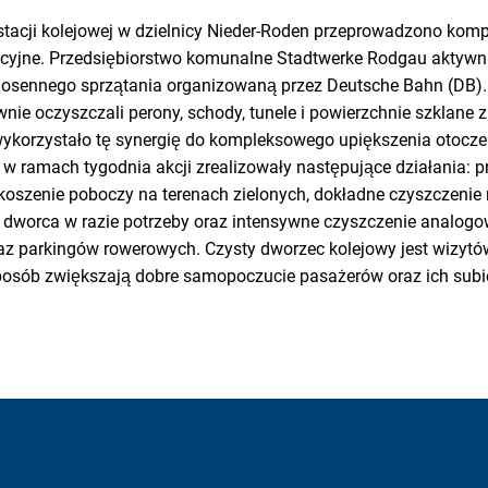
stacji kolejowej w dzielnicy Nieder-Roden przeprowadzono kom
cyjne. Przedsiębiorstwo komunalne Stadtwerke Rodgau aktywni
iosennego sprzątania organizowaną przez Deutsche Bahn (DB)
ie oczyszczali perony, schody, tunele i powierzchnie szklane z 
wykorzystało tę synergię do kompleksowego upiększenia otocze
 i w ramach tygodnia akcji zrealizowały następujące działania: 
koszenie poboczy na terenach zielonych, dokładne czyszczenie
 dworca w razie potrzeby oraz intensywne czyszczenie analogo
z parkingów rowerowych. Czysty dworzec kolejowy jest wizyt
posób zwiększają dobre samopoczucie pasażerów oraz ich sub