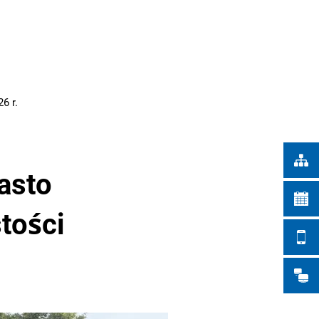
Türkçe
IEJSKIE
Українська
WYSZUKIWANIE
Polski
Português
6 r.
Română
Български
Русский
asto
Deutsch
MENÜ
stości