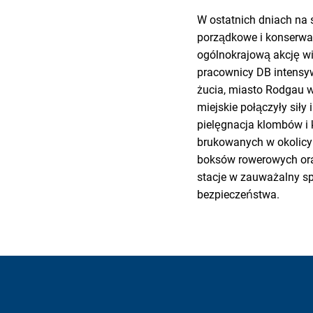
W ostatnich dniach na 
porządkowe i konserwa
ogólnokrajową akcję w
pracownicy DB intensywn
żucia, miasto Rodgau 
miejskie połączyły siły
pielęgnacja klombów i 
brukowanych w okolicy
boksów rowerowych ora
stacje w zauważalny s
bezpieczeństwa.