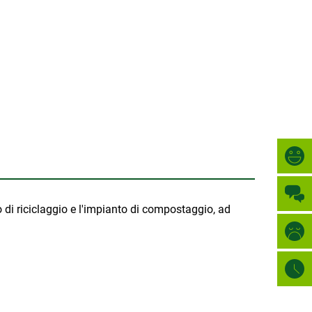
Türkçe
CITTA'
العربية
RICERCA
Українська
Română
Български
Русский
Português
Deutsch
MENÜ
di riciclaggio e l'impianto di compostaggio, ad