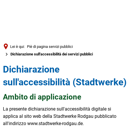
Türkçe
العربية
RICERCA
Українська
Română
Lei è qui:
Piè di pagina servizi pubblici
Български
Dichiarazione sull'accessibilità dei servizi pubblici
Русский
Dichiarazione
Português
sull'accessibilità (Stadtwerke)
Deutsch
MENÜ
Ambito di applicazione
La presente dichiarazione sull'accessibilità digitale si
applica al sito web della Stadtwerke Rodgau pubblicato
all'indirizzo www.stadtwerke-rodgau.de.