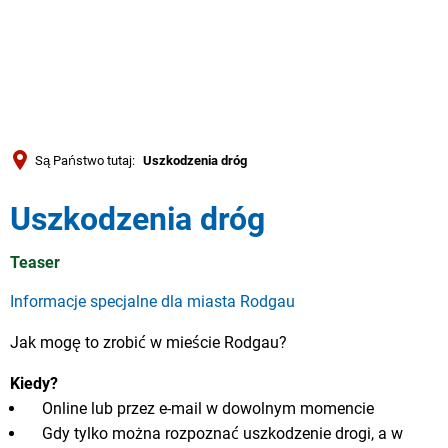
Türkçe
العربية
WYSZUKIWANIE
Українська
Română
Są Państwo tutaj:
Uszkodzenia dróg
Български
Uszkodzenia dróg
Русский
Português
Teaser
Deutsch
MENÜ
Informacje specjalne dla miasta Rodgau
Jak mogę to zrobić w mieście Rodgau?
Kiedy?
Online lub przez e-mail w dowolnym momencie
Gdy tylko można rozpoznać uszkodzenie drogi, a w