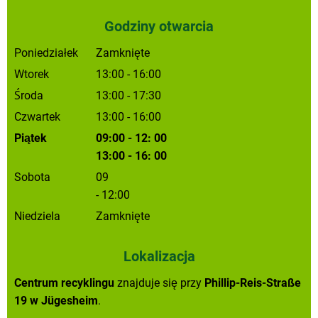
Godziny otwarcia
Poniedziałek
Zamknięte
Wtorek
13:00
-
16:00
Od 13:00 do 16:00
Środa
13:00
-
17:30
Od 13:00 do 17:30
Czwartek
13:00
-
16:00
Od 13:00 do 16:00
Piątek
09:00
-
12:
00
Od
09:00 do 12:00
13:00
-
16:
00
Od 13:00 do 16:00
Sobota
09
:00
-
12:00
Od 09:00 do 12:00
Niedziela
Zamknięte
Lokalizacja
Centrum recyklingu
znajduje się przy
Phillip-Reis-Straße
19 w Jügesheim
.