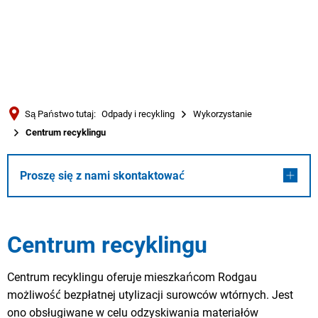
Türkçe
العربية
WYSZUKIWANIE
Українська
Română
Są Państwo tutaj:
Odpady i recykling
Wykorzystanie
Български
Centrum recyklingu
Русский
Português
Proszę się z nami skontaktować
Deutsch
MENÜ
Centrum recyklingu
Centrum recyklingu oferuje mieszkańcom Rodgau
możliwość bezpłatnej utylizacji surowców wtórnych. Jest
ono obsługiwane w celu odzyskiwania materiałów