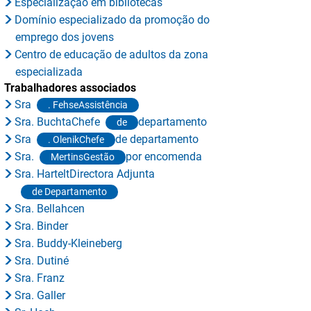
Especialização em bibliotecas
Domínio especializado da promoção do
emprego dos jovens
Centro de educação de adultos da zona
especializada
Trabalhadores associados
Sra
. FehseAssistência
Sra. BuchtaChefe
departamento
de
Sra
de departamento
. OlenikChefe
Sra.
por encomenda
MertinsGestão
Sra. HarteltDirectora Adjunta
de Departamento
Sra. Bellahcen
Sra. Binder
Sra. Buddy-Kleineberg
Sra. Dutiné
Sra. Franz
Sra. Galler