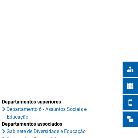
Türkçe
 NA CIDADE
Українська
PESQUISAR
Polski
Português
Română
Български
Русский
Deutsch
MENÜ
Departamentos superiores
Departamento 6 - Assuntos Sociais e
Educação
Departamentos associados
Gabinete de Diversidade e Educação