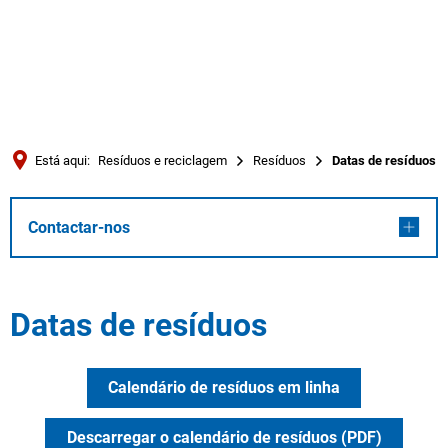
Türkçe
العربية
PESQUISAR
Українська
Română
Está aqui:
Resíduos e reciclagem
Resíduos
Datas de resíduos
Български
Русский
Contactar-nos
Português
Deutsch
MENÜ
Datas de resíduos
Calendário de resíduos em linha
Descarregar o calendário de resíduos (PDF)