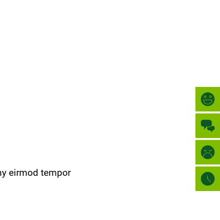
Türkçe
CIDADE
العربية
PESQUISAR
Українська
Română
Български
Русский
Português
Deutsch
MENÜ
umy eirmod tempor