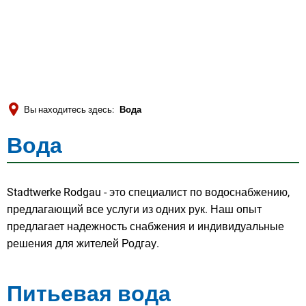
Türkçe
العربية
ПОИСК
Українська
Română
Вы находитесь здесь:
Вода
Български
Вода
Вода
Русский
Português
Stadtwerke Rodgau - это специалист по водоснабжению,
Deutsch
MENÜ
предлагающий все услуги из одних рук. Наш опыт
предлагает надежность снабжения и индивидуальные
решения для жителей Родгау.
Питьевая вода