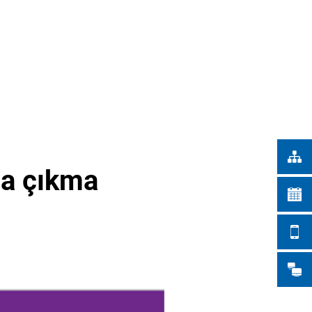
Türkçe
ŞEHİR İŞLERİ
Українська
ARAMA
Polski
Português
Română
Български
Русский
aşa çıkma
Deutsch
MENÜ