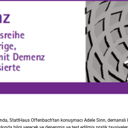
da, StattHaus Offenbach'tan konuşmacı Adele Sinn, demanslı ki
ında bilgi verecek ve denenmiş ve test edilmiş pratik tavsiyeler