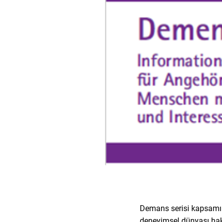
Demans serisi kapsamın
deneyimsel dünyası hakk