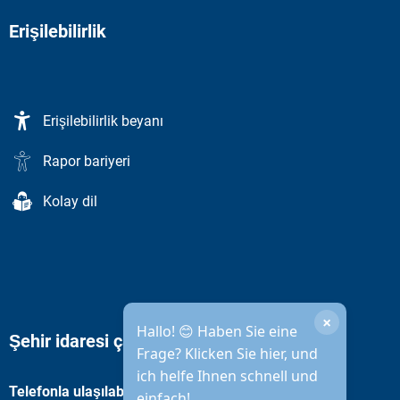
Erişilebilirlik
Erişilebilirlik beyanı
Rapor bariyeri
Kolay dil
×
Hallo! 😊 Haben Sie eine
Şehir idaresi çalışma saatleri
Frage? Klicken Sie hier, und
ich helfe Ihnen schnell und
Telefonla ulaşılabilirlik
einfach!