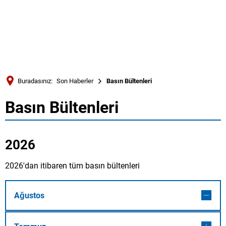
Türkçe
Українська
ARAMA
Polski
Português
Buradasınız:
Son Haberler
Basın Bültenleri
Română
Basın Bültenleri
Basın
Български
Русский
Bültenleri
2026
Deutsch
MENÜ
2026'dan itibaren tüm basın bültenleri
Ağustos