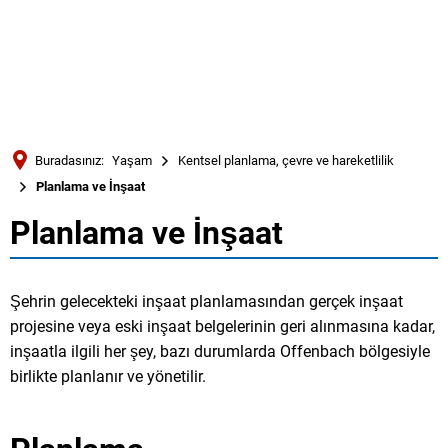
Türkçe
Українська
ARAMA
Polski
Português
Buradasınız:
Yaşam
Kentsel planlama, çevre ve hareketlilik
Română
Planlama ve İnşaat
Български
Planlama ve İnşaat
Planlama
Русский
ve
Deutsch
MENÜ
Şehrin gelecekteki inşaat planlamasından gerçek inşaat
İnşaat
projesine veya eski inşaat belgelerinin geri alınmasına kadar,
inşaatla ilgili her şey, bazı durumlarda Offenbach bölgesiyle
birlikte planlanır ve yönetilir.