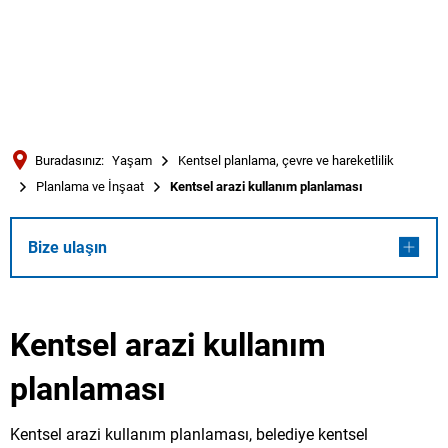
Türkçe
Українська
ARAMA
Polski
Português
Buradasınız:
Yaşam
Kentsel planlama, çevre ve hareketlilik
Română
Planlama ve İnşaat
Kentsel arazi kullanım planlaması
Български
Русский
Bize ulaşın
Deutsch
MENÜ
Kentsel arazi kullanım
planlaması
Kentsel arazi kullanım planlaması, belediye kentsel