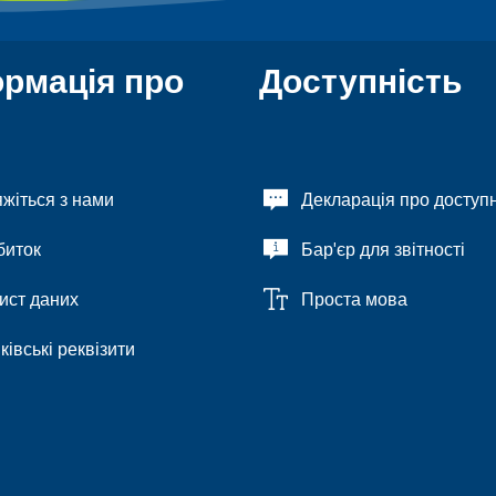
ормація про
Доступність
яжіться з нами
Декларація про доступн
биток
Бар'єр для звітності
ист даних
Проста мова
ківські реквізити