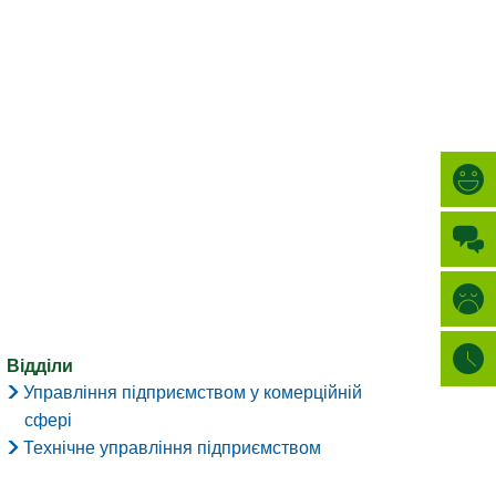
Türkçe
МІСТО
العربية
ПОШУК
Українська
Română
Български
Русский
Português
Deutsch
MENÜ
Відділи
Управління підприємством у комерційній
сфері
Технічне управління підприємством