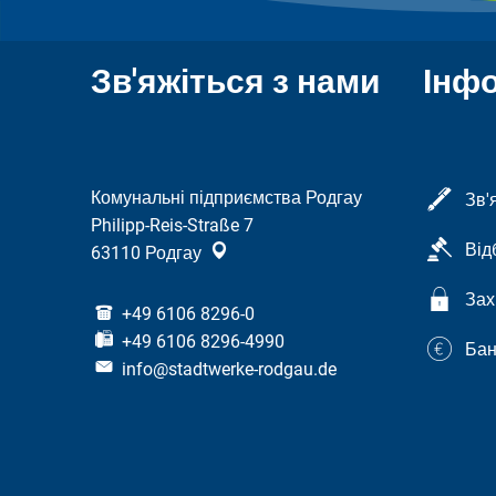
Зв'яжіться з нами
Інф
Комунальні підприємства Родгау
Зв'
Philipp-Reis-Straße 7
Від
63110
Родгау
Зах
+49 6106 8296-0
+49 6106 8296-4990
Бан
info@stadtwerke-rodgau.de