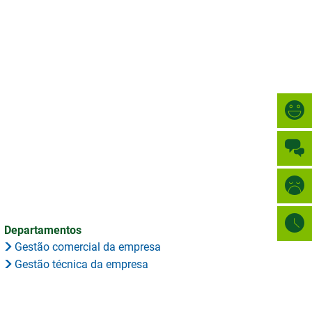
Türkçe
CIDADE
العربية
PESQUISAR
Українська
Română
Български
Русский
Português
Deutsch
MENÜ
Departamentos
Gestão comercial da empresa
Gestão técnica da empresa