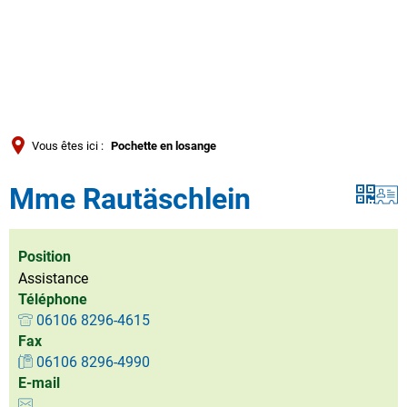
Türkçe
العربية
RECHERCHE
Українська
Română
Vous êtes ici :
Pochette en losange
Български
Mme Rautäschlein
Русский
Português
Deutsch
Position
MENÜ
Assistance
Téléphone
06106 8296-4615
Fax
06106 8296-4990
E-mail