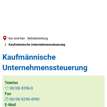
Türkçe
العربية
SUCHE
Українська
Română
Sie sind hier:
Betriebsleitung
Български
Kaufmännische Unternehmenssteuerung
Русский
Kaufmännische
Português
Unternehmenssteuerung
Deutsch
MENÜ
Telefon
06106 8296-0
Fax
06106 8296-4990
E-Mail