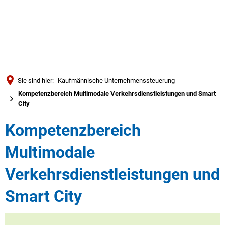
Türkçe
العربية
SUCHE
Українська
Română
Sie sind hier:
Kaufmännische Unternehmenssteuerung
Български
Kompetenzbereich Multimodale Verkehrsdienstleistungen und Smart
City
Русский
Português
Kompetenzbereich
Deutsch
MENÜ
Multimodale
Verkehrsdienstleistungen und
Smart City