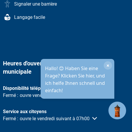
Signaler une barrière
Langage facile
Heures d'ouverture de l'administration
×
Hallo! 😊 Haben Sie eine
municipale
Frage? Klicken Sie hier, und
ich helfe Ihnen schnell und
Disponibilité téléphonique
einfach!
Cliquez pour masquer d'autres heures d'ouverture ou de ferme
Fermé :
ouvre vendredi prochain à 08h30
Service aux citoyens
Cliquez pour masquer d'autres heures d'ouverture ou de ferme
Fermé :
ouvre le vendredi suivant à 07h00