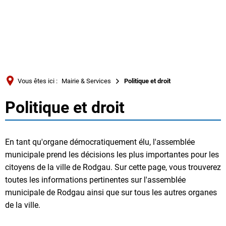
Türkçe
Українська
RECHERCHE
Polski
Português
Vous êtes ici :
Mairie & Services
Politique et droit
Română
Politique et droit
Politique
Български
Русский
et
En tant qu'organe démocratiquement élu, l'assemblée
Deutsch
MENÜ
droit
municipale prend les décisions les plus importantes pour les
citoyens de la ville de Rodgau. Sur cette page, vous trouverez
toutes les informations pertinentes sur l'assemblée
municipale de Rodgau ainsi que sur tous les autres organes
de la ville.