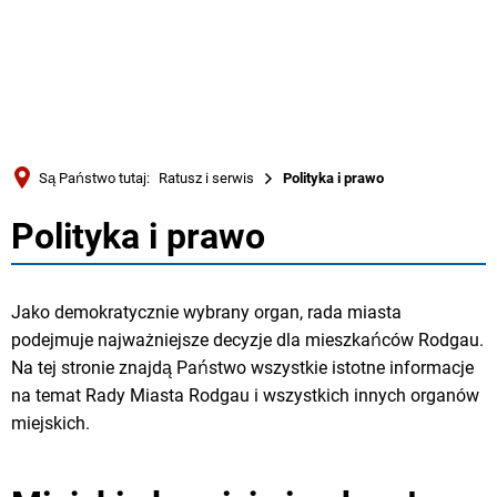
Türkçe
Українська
WYSZUKIWANIE
Polski
Português
Są Państwo tutaj:
Ratusz i serwis
Polityka i prawo
Română
Polityka i prawo
Polityka
Български
Русский
i
Jako demokratycznie wybrany organ, rada miasta
Deutsch
MENÜ
prawo
podejmuje najważniejsze decyzje dla mieszkańców Rodgau.
Na tej stronie znajdą Państwo wszystkie istotne informacje
na temat Rady Miasta Rodgau i wszystkich innych organów
miejskich.