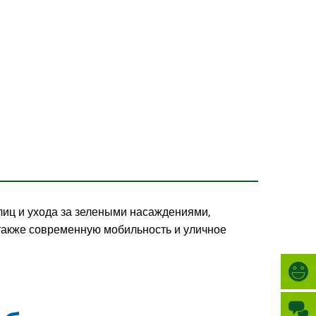
Türkçe
ГОРОД
العربية
ПОИСК
Українська
Română
Български
Русский
Português
Deutsch
MENÜ
лиц и ухода за зелеными насаждениями,
 также современную мобильность и уличное