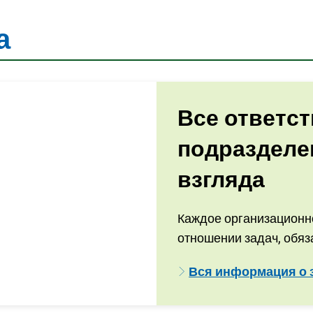
а
Все ответс
подразделе
взгляда
Каждое организационн
отношении задач, обяз
Вся информация о з