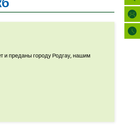
жб
ет и преданы городу Родгау, нашим