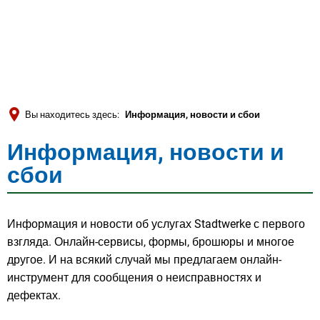
Türkçe
العربية
ПОИСК
Українська
Română
Вы находитесь здесь:
Информация, новости и сбои
Български
Информация, новости и
Информация,
Русский
сбои
Português
новости
Deutsch
MENÜ
и
Информация и новости об услугах Stadtwerke с первого
взгляда. Онлайн-сервисы, формы, брошюры и многое
сбои
другое. И на всякий случай мы предлагаем онлайн-
инструмент для сообщения о неисправностях и
дефектах.