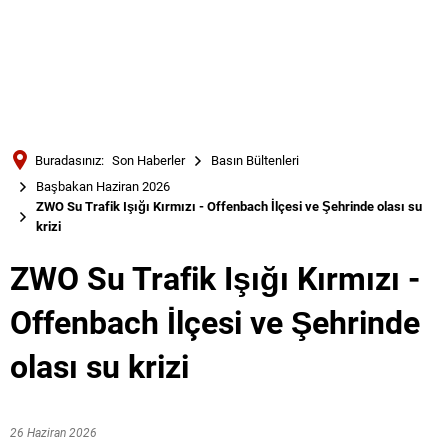
Türkçe
Українська
ARAMA
Polski
Português
Buradasınız:
Son Haberler
Basın Bültenleri
Română
Başbakan Haziran 2026
ZWO Su Trafik Işığı Kırmızı - Offenbach İlçesi ve Şehrinde olası su
Български
krizi
Русский
ZWO Su Trafik Işığı Kırmızı -
Deutsch
MENÜ
Offenbach İlçesi ve Şehrinde
olası su krizi
26 Haziran 2026