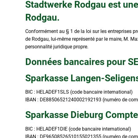
Stadtwerke Rodgau est une e
Rodgau.
Conformément au § 1 de la loi sur les entreprises prop
de Rodgau, lui-même représenté par le maire, M. Max
personnalité juridique propre.
Données bancaires pour S
Sparkasse Langen-Seligen
BIC : HELADEF1SLS (code bancaire international)
IBAN : DE88506521240002192193 (numéro de compte
Sparkasse Dieburg Compte
BIC : HELADEF1DIE (code bancaire international)
IBAN : DE96508526510155021355 (numéro de compte