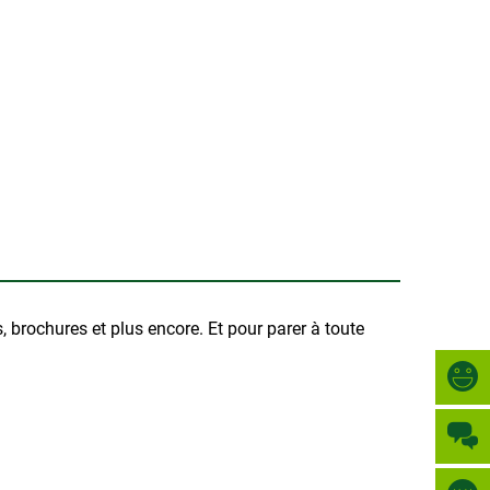
Türkçe
VILLE
العربية
RECHERCHE
Українська
Română
Български
Русский
Português
Deutsch
MENÜ
s, brochures et plus encore. Et pour parer à toute