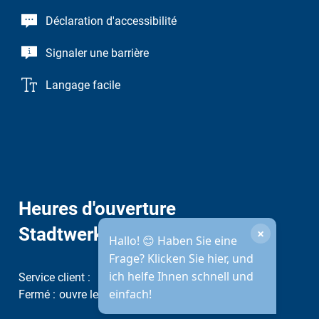
Déclaration d'accessibilité
Signaler une barrière
Langage facile
Heures d'ouverture
Stadtwerke
×
Hallo! 😊 Haben Sie eine
Frage? Klicken Sie hier, und
ich helfe Ihnen schnell und
Service client :
einfach!
Cliquez pour masquer d'autres heures d'ouverture ou de fer
Fermé :
ouvre le vendredi suivant à 07h00