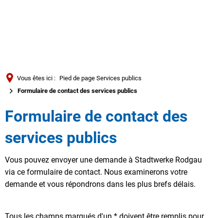
Türkçe
العربية
RECHERCHE
Українська
Română
Vous êtes ici :
Pied de page Services publics
Български
Formulaire de contact des services publics
Русский
Formulaire de contact des
Português
services publics
Deutsch
MENÜ
Vous pouvez envoyer une demande à Stadtwerke Rodgau
via ce formulaire de contact. Nous examinerons votre
demande et vous répondrons dans les plus brefs délais.
Tous les champs marqués d'un * doivent être remplis pour