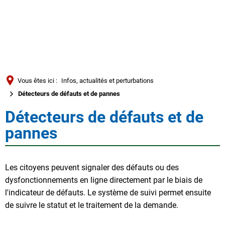
Türkçe
العربية
RECHERCHE
Українська
Română
Vous êtes ici :
Infos, actualités et perturbations
Български
Détecteurs de défauts et de pannes
Русский
Détecteurs de défauts et de
Détecteurs
Português
pannes
de
Deutsch
MENÜ
défauts
Les citoyens peuvent signaler des défauts ou des
dysfonctionnements en ligne directement par le biais de
et
l'indicateur de défauts. Le système de suivi permet ensuite
de
de suivre le statut et le traitement de la demande.