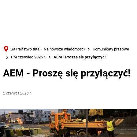
Türkçe
Українська
WYSZUKIWANIE
Polski
Português
Są Państwo tutaj:
Najnowsze wiadomości
Komunikaty prasowe
Română
PM czerwiec 2026 r.
AEM - Proszę się przyłączyć!
Български
AEM - Proszę się przyłączyć!
Русский
Deutsch
MENÜ
2 czerwca 2026 r.