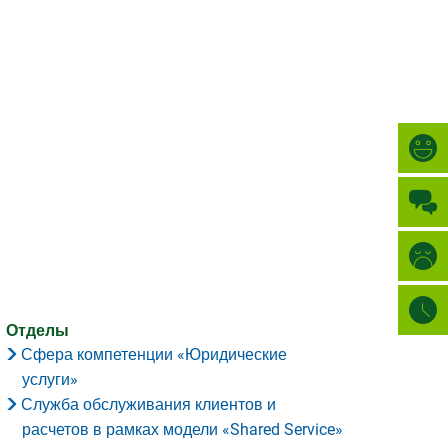
Türkçe
ГОРОД
العربية
ПОИСК
Українська
Română
Български
Русский
Português
Deutsch
MENÜ
Отделы
Сфера компетенции «Юридические
услуги»
Служба обслуживания клиентов и
расчетов в рамках модели «Shared Service»