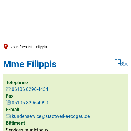
Türkçe
العربية
RECHERCHE
Українська
Română
Vous êtes ici :
Filippis
Български
Mme Filippis
Русский
Português
Deutsch
Téléphone
MENÜ
06106 8296-4434
Fax
06106 8296-4990
E-mail
kundenservice@stadtwerke-rodgau.de
Bâtiment
Services municipaux