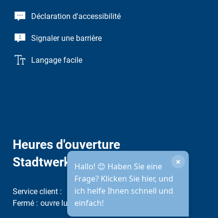
Déclaration d'accessibilité
Signaler une barrière
Langage facile
Heures d'ouverture
Stadtwerke
×
Hallo! 😊 Haben Sie eine
Frage? Klicken Sie hier, und
ich helfe Ihnen schnell und
Service client :
einfach!
Cliquez pour masquer d'autres heures d'ouverture ou de fer
Fermé :
ouvre lundi prochain à 08h00