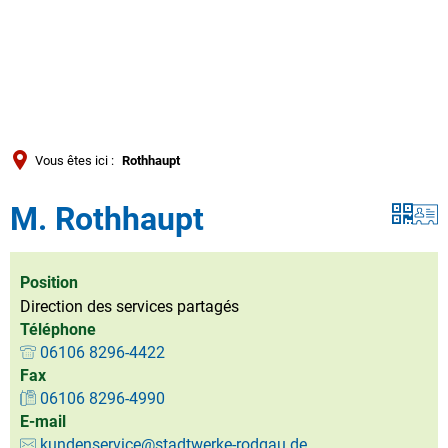
Türkçe
العربية
RECHERCHE
Українська
Română
Vous êtes ici :
Rothhaupt
Български
M. Rothhaupt
Русский
Português
Deutsch
Position
MENÜ
Direction des services partagés
Téléphone
06106 8296-4422
Fax
06106 8296-4990
E-mail
kundenservice@stadtwerke-rodgau.de