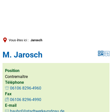
Türkçe
العربية
RECHERCHE
Українська
Română
Vous êtes ici :
Jarosch
Български
M. Jarosch
Русский
Português
Deutsch
Position
MENÜ
Contremaître
Téléphone
06106 8296-4960
Fax
06106 8296-4990
E-mail
bauhof@stadtwerke-rodgau.de