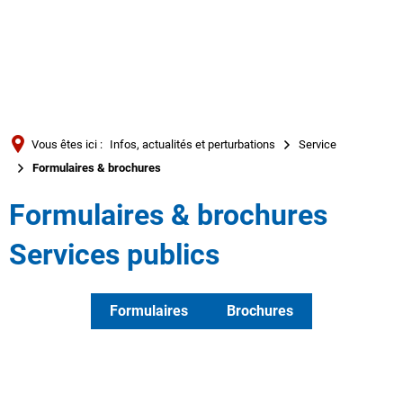
Türkçe
العربية
RECHERCHE
Українська
Română
Vous êtes ici :
Infos, actualités et perturbations
Service
Български
Formulaires & brochures
Русский
Formulaires & brochures
Português
Services publics
Deutsch
MENÜ
Formulaires
Brochures